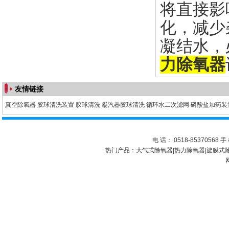
将直接影
化，减少
凝结水，
力除氧器
友情链接
真空除氧器
胶球清洗装置
胶球清洗
凝汽器胶球清洗
循环水二次滤网
磷酸盐加药装
电 话： 0518-85370568 手 
热门产品：
大气式除氧器
|
热力除氧器
|
旋膜式