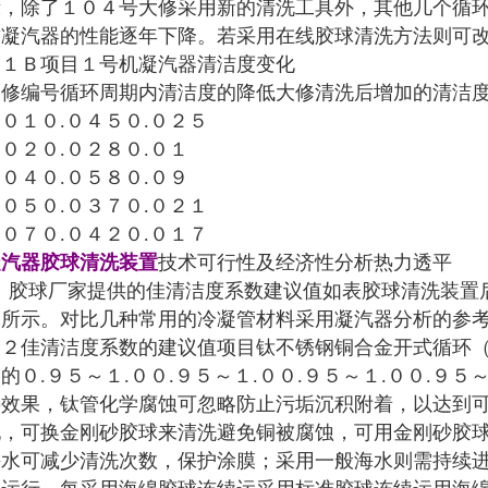
示，除了１０４号大修采用新的清洗工具外，其他几个循
致凝汽器的性能逐年下降。若采用在线胶球清洗方法则可
表１Ｂ项目１号机凝汽器清洁度变化
大修编号循环周期内清洁度的降低大修清洗后增加的清洁
０１０.０４５０.０２５
０２０.０２８０.０１
０４０.０５８０.０９
０５０.０３７０.０２１
０７０.０４２０.０１７
凝汽器胶球清洗装置
技术可行性及经济性分析热力透平
胶球厂家提供的佳清洁度系数建议值如表胶球清洗装置
２所示。对比几种常用的冷凝管材料采用凝汽器分析的参
表２佳清洁度系数的建议值项目钛不锈钢铜合金开式循环
的０.９５～１.００.９５～１.００.９５～１.００.９５
热效果，钛管化学腐蚀可忽略防止污垢沉积附着，以达到
现，可换金刚砂胶球来清洗避免铜被腐蚀，可用金刚砂胶
海水可减少清洗次数，保护涂膜；采用一般海水则需持续