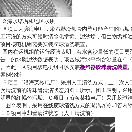
.２海水结垢和地区水质
Ａ项目为滨海电厂，凝汽器冷却管内壁可能产生的污垢有
人工清洗的方式可短时清除化学垢、泥沙垢，但生物垢和
Ａ项目核电机组需要安装胶球清洗装置。
国内在运机组的运行经验表明，海水含沙量低的项目更适
报告中的水质泥沙数据表明，该区域海水平均含沙量在０.
少。因此，Ａ项目核电机组可以安装
凝汽器胶球清洗装置
２案例分析
Ｂ项目（沿海某核电厂）采用人工清洗方式，上一次人工
再次清洗前的冷却管清洁状态如图１所示。图１表明，采
有明显的红褐色污垢。Ｃ项目（沿海某核电厂）采用胶球
示。图２表明，采用
在线胶球清洗
方式的凝汽器冷却管内
图１Ｂ项目冷却管清洁状态（人工清洗前）