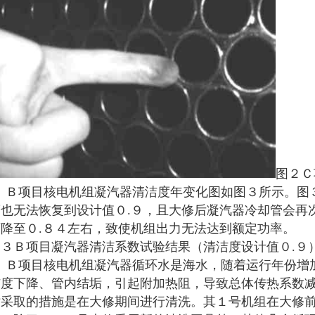
图２Ｃ
Ｂ项目核电机组凝汽器清洁度年变化图如图３所示。图３
度也无法恢复到设计值０.９，且大修后凝汽器冷却管会再
下降至０.８４左右，致使机组出力无法达到额定功率。
图３Ｂ项目凝汽器清洁系数试验结果（清洁度设计值０.９
Ｂ项目核电机组凝汽器循环水是海水，随着运行年份增加
洁度下降、管内结垢，引起附加热阻，导致总体传热系数
站采取的措施是在大修期间进行清洗。其１号机组在大修