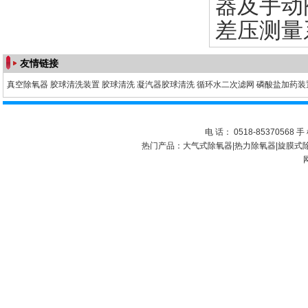
器及手动
差压测量
友情链接
真空除氧器
胶球清洗装置
胶球清洗
凝汽器胶球清洗
循环水二次滤网
磷酸盐加药装
电 话： 0518-85370568 手 
热门产品：
大气式除氧器
|
热力除氧器
|
旋膜式