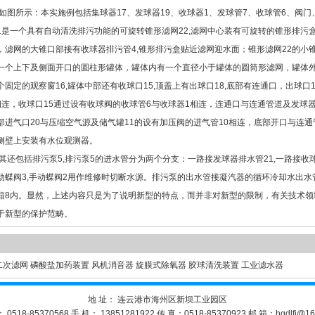
图所示：本实施例包括集球器17、发球器19、收球器1、发球管7、收球管6、阀门
1是一个具有自动清洗排污功能的可旋转锥形滤网22,滤网中心装有可旋转的锥形排污盒2
，滤网的大锥口部接有收球器排污管4,锥形排污盒贴近滤网迎水面；锥形滤网22的小
一个上下及侧面开口的圆柱形罐体，罐体内有一个直径小于罐体的圆筒形滤网，罐体
个固定的观察窗16,罐体中部还有收球口15,顶盖上有出球口18,底部有连通口，出球口
相连，收球口15通过设有收球阀的收球管6与收球器1相连，连通口与连通管道及发球器
部进气口20与压缩空气源及储气罐11的设有加压阀的进气管10相连，底部开口与连通
侧壁上安装有水位观测器。
还包括排污泵5,排污泵5的进水管分为两个分支：一路接发球器排水管21,一路接
动蝶阀3,手动蝶阀2用作维修时切断水源。排污泵的出水管接凝汽器的循环冷却水出水
箱8内。显然，上述内容只是为了说明新型的特点，而并非对新型的限制，有关技术领
于新型的保护范畴。
二次滤网
磷酸盐加药装置
风机消音器
旋膜式除氧器
胶球清洗装置
工业滤水器
地 址： 连云港市海州区新坝工业园区
 0518-85370568 手 机： 13851281922 传 真：0518-85370923 邮 箱：hqdlfj@16