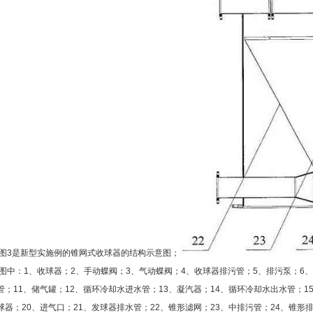
3是新型实施例的锥网式收球器的结构示意图；
中：1、收球器；2、手动蝶阀；3、气动蝶阀；4、收球器排污管；5、排污泵；6、
管；11、储气罐；12、循环冷却水进水管；13、凝汽器；14、循环冷却水出水管；15
球器；20、进气口；21、发球器排水管；22、锥形滤网；23、中排污管；24、锥形