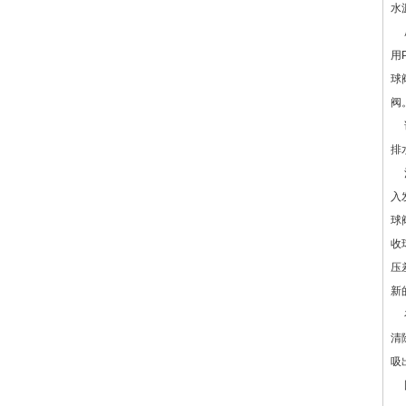
水
压
用
球
阀
排
清
入
球
收
压
新
在
清
吸
图