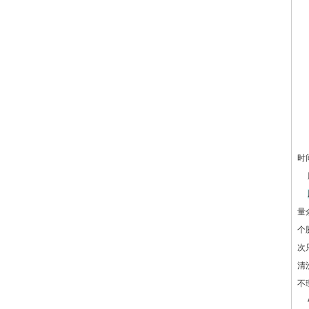
时
胶
量
个
次
清
不
针