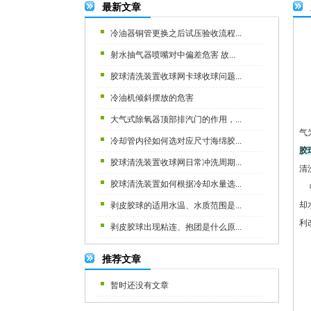
最新文章
冷油器铜管更换之后试压验收流程...
射水抽气器喷嘴对中偏差危害 故...
胶球清洗装置收球网卡球收球问题...
冷油机倾斜摆放的危害
大气式除氧器顶部排汽门的作用，...
气
冷却管内径如何选对应尺寸海绵胶...
胶
胶球清洗装置收球网日常冲洗周期...
清
胶球清洗装置如何根据冷却水量选...
收
却
剥皮胶球的适用水温、水质范围是...
利
剥皮胶球出现粘连、抱团是什么原...
推荐文章
暂时还没有文章