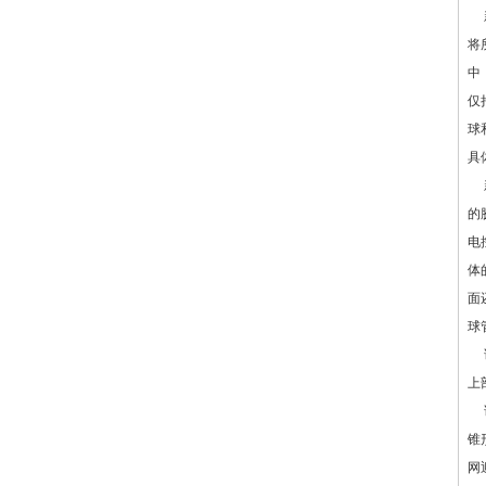
新
将
中
仅
球
具
的
电
体
面
球
该
上
锥
网