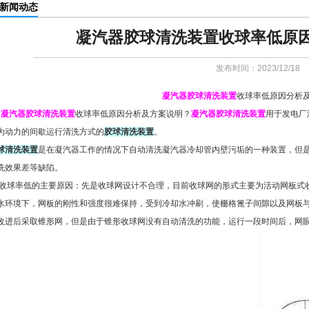
新闻动态
凝汽器胶球清洗装置收球率低原
发布时间：2023/12/18
凝汽器胶球清洗装置
收球率低原因分析
凝汽器胶球清洗装置
收球率低原因分析及方案说明？
凝汽器胶球清洗装置
用于发电厂
为动力的间歇运行清洗方式的
胶球清洗装置
。
球清洗装置
是在凝汽器工作的情况下自动清洗凝汽器冷却管内壁污垢的一种装置，但
洗效果差等缺陷。
球率低的主要原因：先是收球网设计不合理，目前收球网的形式主要为活动网板式
水环境下，网板的刚性和强度很难保持，受到冷却水冲刷，使栅格篦子间隙以及网板
改进后采取锥形网，但是由于锥形收球网没有自动清洗的功能，运行一段时间后，网