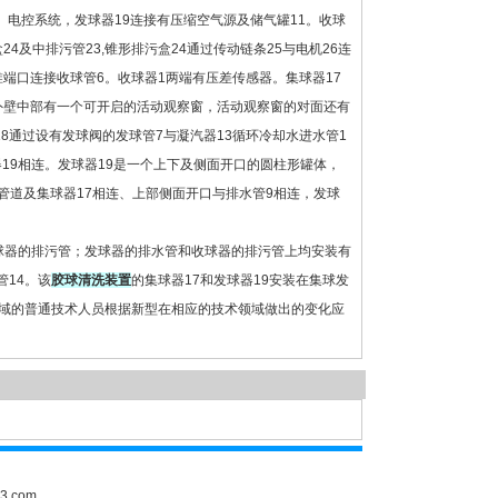
、电控系统，发球器19连接有压缩空气源及储气罐11。收球
4及中排污管23,锥形排污盒24通过传动链条25与电机26连
锥端口连接收球管6。收球器1两端有压差传感器。集球器17
外壁中部有一个可开启的活动观察窗，活动观察窗的对面还有
18通过设有发球阀的发球管7与凝汽器13循环冷却水进水管1
19相连。发球器19是一个上下及侧面开口的圆柱形罐体，
管道及集球器17相连、上部侧面开口与排水管9相连，发球
收球器的排污管；发球器的排水管和收球器的排污管上均安装有
管14。该
胶球清洗装置
的集球器17和发球器19安装在集球发
域的普通技术人员根据新型在相应的技术领域做出的变化应
3.com