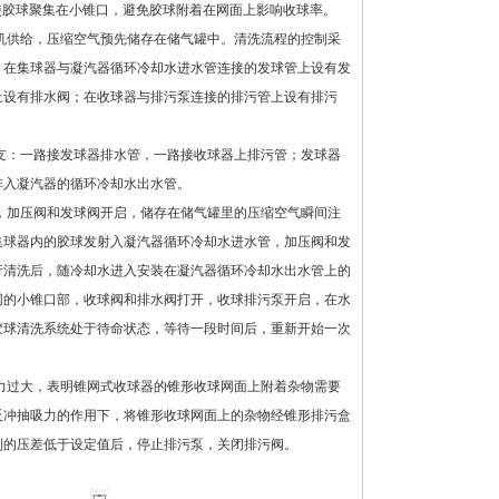
使胶球聚集在小锥口，避免胶球附着在网面上影响收球率。
机供给，压缩空气预先储存在储气罐中。清洗流程的控制采
；在集球器与凝汽器循环冷却水进水管连接的发球管上设有发
上设有排水阀；在收球器与排污泵连接的排污管上设有排污
支：一路接发球器排水管，一路接收球器上排污管；发球器
排入凝汽器的循环冷却水出水管。
，加压阀和发球阀开启，储存在储气罐里的压缩空气瞬间注
集球器内的胶球发射入凝汽器循环冷却水进水管，加压阀和发
行清洗后，随冷却水进入安装在凝汽器循环冷却水出水管上的
网的小锥口部，收球阀和排水阀打开，收球排污泵开启，在水
胶球清洗系统处于待命状态，等待一段时间后，重新开始一次
力过大，表明锥网式收球器的锥形收球网面上附着杂物需要
反冲抽吸力的作用下，将锥形收球网面上的杂物经锥形排污盒
到的压差低于设定值后，停止排污泵，关闭排污阀。