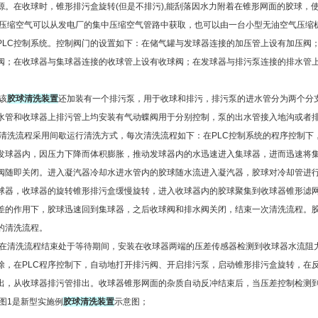
源。在收球时，锥形排污盒旋转(但是不排污),能刮落因水力附着在锥形网面的胶球，
缩空气可以从发电厂的集中压缩空气管路中获取，也可以由一台小型无油空气压缩
PLC控制系统。控制阀门的设置如下：在储气罐与发球器连接的加压管上设有加压阀
阀；在收球器与集球器连接的收球管上设有收球阀；在发球器与排污泵连接的排水管
。
该
胶球清洗装置
还加装有一个排污泵，用于收球和排污，排污泵的进水管分为两个分
水管和收球器上排污管上均安装有气动蝶阀用于分别控制，泵的出水管接入地沟或者
洗流程采用间歇运行清洗方式，每次清洗流程如下：在PLC控制系统的程序控制下
发球器内，因压力下降而体积膨胀，推动发球器内的水迅速进入集球器，进而迅速将
阀随即关闭。进入凝汽器冷却水进水管内的胶球随水流进入凝汽器，胶球对冷却管进
球器，收球器的旋转锥形排污盒缓慢旋转，进入收球器内的胶球聚集到收球器锥形滤
差的作用下，胶球迅速回到集球器，之后收球阀和排水阀关闭，结束一次清洗流程。
的清洗流程。
清洗流程结束处于等待期间，安装在收球器两端的压差传感器检测到收球器水流阻
除，在PLC程序控制下，自动地打开排污阀、开启排污泵，启动锥形排污盒旋转，在
出，从收球器排污管排出。收球器锥形网面的杂质自动反冲结束后，当压差控制检测
1是新型实施例
胶球清洗装置
示意图；