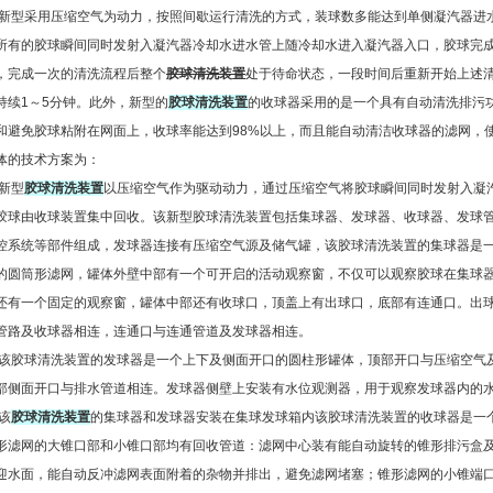
型采用压缩空气为动力，按照间歇运行清洗的方式，装球数多能达到单侧凝汽器进水管
所有的胶球瞬间同时发射入凝汽器冷却水进水管上随冷却水进入凝汽器入口，胶球完
，完成一次的清洗流程后整个
胶球清洗装置
处于待命状态，一段时间后重新开始上述
持续1～5分钟。此外，新型的
胶球清洗装置
的收球器采用的是一个具有自动清洗排污
和避免胶球粘附在网面上，收球率能达到98%以上，而且能自动清洁收球器的滤网，
体的技术方案为：
新型
胶球清洗装置
以压缩空气作为驱动动力，通过压缩空气将胶球瞬间同时发射入凝
胶球由收球装置集中回收。该新型胶球清洗装置包括集球器、发球器、收球器、发球
控系统等部件组成，发球器连接有压缩空气源及储气罐，该胶球清洗装置的集球器是
的圆筒形滤网，罐体外壁中部有一个可开启的活动观察窗，不仅可以观察胶球在集球
还有一个固定的观察窗，罐体中部还有收球口，顶盖上有出球口，底部有连通口。出
管路及收球器相连，连通口与连通管道及发球器相连。
胶球清洗装置的发球器是一个上下及侧面开口的圆柱形罐体，顶部开口与压缩空气
部侧面开口与排水管道相连。发球器侧壁上安装有水位观测器，用于观察发球器内的
该
胶球清洗装置
的集球器和发球器安装在集球发球箱内该胶球清洗装置的收球器是一
形滤网的大锥口部和小锥口部均有回收管道：滤网中心装有能自动旋转的锥形排污盒
迎水面，能自动反冲滤网表面附着的杂物并排出，避免滤网堵塞；锥形滤网的小锥端