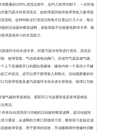
数量的100%,清洗过程中，在PLC程序控制下，一次性地
成对凝汽器冷却管清洗后，由收球器回收经收球管收入集球器
清洗流程。这种间歇运行清洗过程每天仅需运行几十次，每次
功能的活动旋转锥形滤网，该收球器不仅能避免胶球卡球、跑
使收球器保持小的水流阻力。
汽器循环冷却水进水管，对凝汽器冷却管进行清洗，清洗后
管路、收球管路、气动或者电动阀门、压缩空气源及储气罐、
一个上下及侧面开口的圆柱形罐体，罐体内有一个直径小于罐
器的工作状况，还可以用于胶球装入和取出。活动观察窗的对
球口与发球管路及凝汽器循环冷却水进水管相连、收球口与收
及储气罐的管道相连、底部开口与连通管道及发球器相连、
水位情况。
个具有自动清洗排污功能的活动旋转锥形滤网，该活动旋转
及排污通道，从滤网的大锥口部接排污管，锥形排污盒贴近滤
口连接收球管道，用于胶球的回收，手动蝶阀用作维修时切断