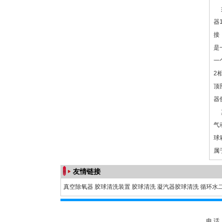
如
器
接
是
一
2
顶
器
其
气
球
属
友情链接
真空除氧器
胶球清洗装置
胶球清洗
凝汽器胶球清洗
循环水
电 话：