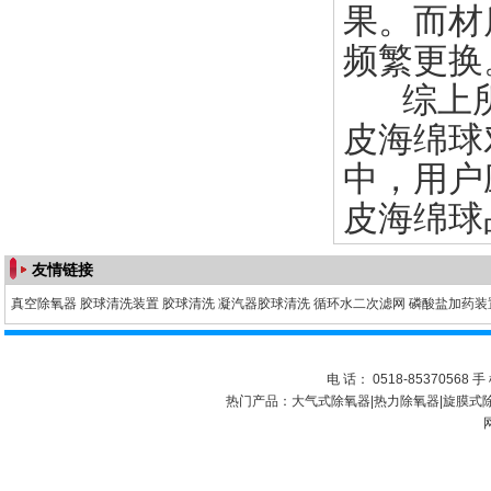
果。而材
频繁更换
综上所
皮海绵球
中，用户
皮海绵球
友情链接
真空除氧器
胶球清洗装置
胶球清洗
凝汽器胶球清洗
循环水二次滤网
磷酸盐加药装
电 话： 0518-85370568 手 
热门产品：
大气式除氧器
|
热力除氧器
|
旋膜式