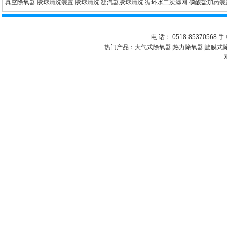
真空除氧器
胶球清洗装置
胶球清洗
凝汽器胶球清洗
循环水二次滤网
磷酸盐加药装
电 话： 0518-85370568 手 
热门产品：
大气式除氧器
|
热力除氧器
|
旋膜式