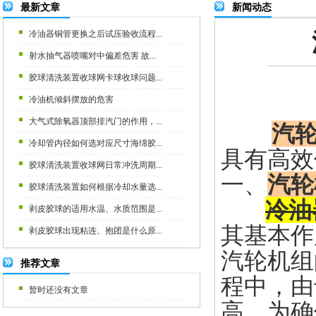
最新文章
新闻动态
冷油器铜管更换之后试压验收流程...
射水抽气器喷嘴对中偏差危害 故...
胶球清洗装置收球网卡球收球问题...
冷油机倾斜摆放的危害
大气式除氧器顶部排汽门的作用，...
汽
冷却管内径如何选对应尺寸海绵胶...
具有高效
胶球清洗装置收球网日常冲洗周期...
一、
汽轮
胶球清洗装置如何根据冷却水量选...
冷油
剥皮胶球的适用水温、水质范围是...
其基本作
剥皮胶球出现粘连、抱团是什么原...
汽轮机组
推荐文章
程中，由
暂时还没有文章
高。为确