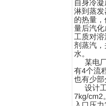
自身冷凝
淋到蒸发
的热量，
量后汽化
工质对溶
剂蒸汽，
水。
某电厂3
有4个流
也有少部
设计工况为
7kg/
入口压力3