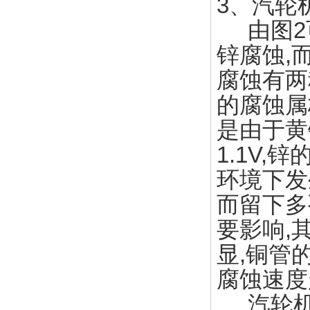
3、汽轮
由图2可
锌腐蚀,
腐蚀有两
的腐蚀属
是由于黄
1.1V
环境下发
而留下多
要影响,
显,铜管
腐蚀速度
汽轮