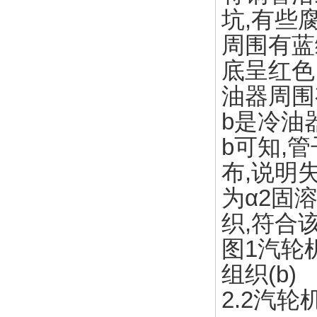
坑,有些
周围有蓝
底呈红色
油器周围
b是冷油
b可知,
布,说明
为α2固溶
织,符合
图1汽轮
组织(b)
2.2汽轮