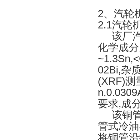
2、汽轮
2.1汽轮
该厂汽
化学成分为(
~1.3Sn,<
02Bi,
(XRF)
n,0.030
要求,成
该铜管的
管式冷油器
将铜管沿