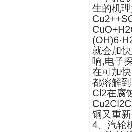
生的机理如下
Cu2++S
CuO+H2
(OH)6
就会加快
响,电子
在可加快
都溶解到电
Cl2在
Cu2Cl2
铜又重新
4、汽轮