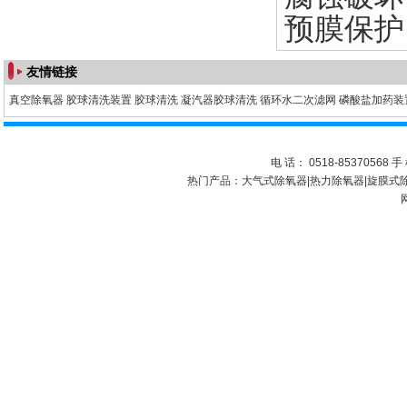
预膜保护
友情链接
真空除氧器
胶球清洗装置
胶球清洗
凝汽器胶球清洗
循环水二次滤网
磷酸盐加药装
电 话： 0518-85370568 手 
热门产品：
大气式除氧器
|
热力除氧器
|
旋膜式