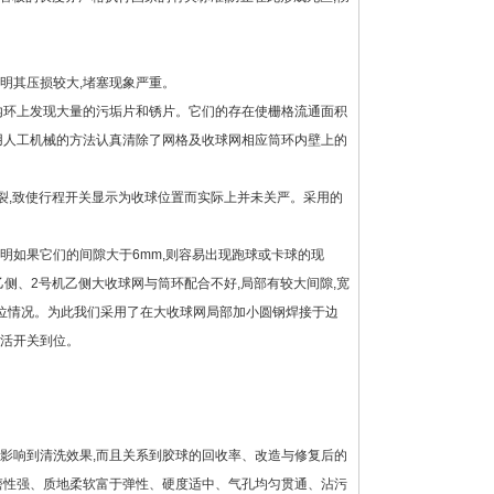
明其压损较大,堵塞现象严重。
内环上发现大量的污垢片和锈片。它们的存在使栅格流通面积
采用人工机械的方法认真清除了网格及收球网相应筒环内壁上的
断裂,致使行程开关显示为收球位置而实际上并未关严。采用的
明如果它们的间隙大于6mm,则容易出现跑球或卡球的现
侧、2号机乙侧大收球网与筒环配合不好,局部有较大间隙,宽
到位情况。为此我们采用了在大收球网局部加小圆钢焊接于边
灵活开关到位。
影响到清洗效果,而且关系到胶球的回收率、改造与修复后的
具有耐磨性强、质地柔软富于弹性、硬度适中、气孔均匀贯通、沾污