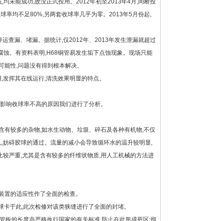
均未能成功,故没正式投用。2012年初至2013年4月,间断投
收球率均不足80%,另两套收球率几乎为零。2013年5月份起,
查漏、堵漏。据统计,仅2012年、2013年发生泄漏就超过
下腐蚀。有资料表明,H68铜管易发生垢下点蚀现象。现场只能
可能性,问题没有得到根本解决。
,发挥其在线运行,清洗效果明显的特点。
在影响收球率不高的原因我们进行了分析。
有较多的杂物,如水生动物、垃圾、碎石及各种有机物,不仅
孔,妨碍胶球的通过。流量的减小会导致循环水的温升较明显,
较严重,尤其是含有较多的纤维状物质,用人工机械的方法进
洗装置的适应性作了全面的检查。
球卡于此,此次检修对该类狭缝进行了全面的封堵。
管板的长度亦严格执行国家的有关标准,防止在此形成死区;彻