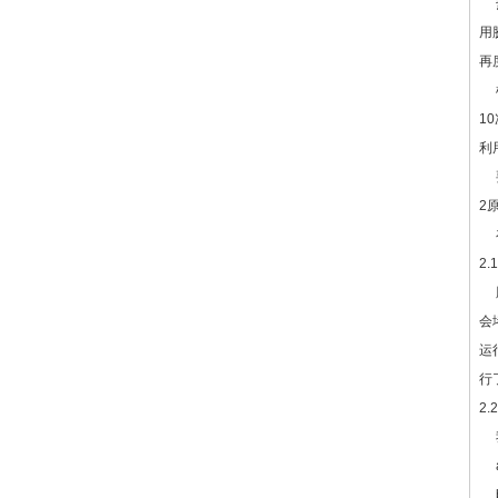
热
用
再
机
1
利
要
2
在
2.1
胶
会
运
行
2
我
a
b