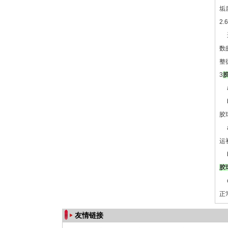
垢
2
运
数
整
3
a
b
胶
a
运
b
胶
c
正
友情链接