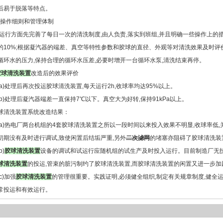
后易于脱落等特点。
.6操作细则和管理体制
行方面先完善了每日一次的清洗制度,由人负责,落实到班组,并且明确一些操作上的
的10%;根据凝汽器的端差、真空等特性参数和胶球的直径、外观等对清洗效果及时评价
循环水的压力,保持合理的循环水压差,必要时增开一台循环水泵,清洗结束再停。
胶球清洗装置
改造后的效果评价
)处理后再次投运胶球清洗装置,每天运行2h,收球率均达95%以上。
)处理后凝汽器端差一直保持7℃以下。真空大为好转,保持91kPa以上。
球清洗装置系统改造结果：
)热电厂两台机组的4套胶球清洗装置之所以一段时间以来投入效果不明显,收球率低,
初期没有及时进行调试,致使闲置后结垢严重,另外
二次滤网
的堵塞亦阻碍了胶球清洗装
)
胶球清洗装置
设备的调试和试运行应随机组的试生产及时投入运行。目前制造厂无技
球清洗装置
的投运,管束的脏污制约了胶球清洗装置,而胶球清洗装置的闲置又进一步加
)加强
胶球清洗装置
的管理很重要。实践证明,必须健全组织,制定有关规章制度,健
常投运和有效运行。