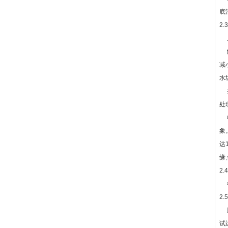
底
2.3
几
解
减
水
操
处
收
象
达
缘
2
检
2
胶
试