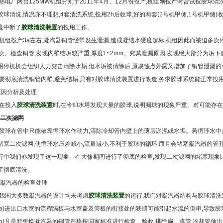
电厂两台125MW机组分别于2011年4月、12月份投产,机组刚投产时曾试投胶球清洗,
胶球清洗,情况亦不理想,4套清洗系统,投用2h后收球,好的两套(2号机甲侧,1号机甲侧)
度中断了
胶球清洗装置
的投用工作。
组投产3a左右,凝汽器铜管经常发生泄漏,造成凝结水硬度超标,机组因此而被迫多次停运
0次。检查铜管,发现内壁结垢较严重,厚度1~2mm。究其泄漏原因,发现绝大部分为垢
用停机机会组织人力突击清除水垢,但水垢被清除后,原腐蚀点外露又增加了铜管泄漏的
彻底清洗铜管内壁,避免结垢,只有对胶球清洗装置进行改造,务求胶球系统能正常投用
原因分析及处理
投入
胶球清洗装置
时,在冷却水塔发现大量的胶球,说明漏球的现象严重。对可能存
二次滤网
球在管中只能依靠循环水作动力,清除冷却管内壁上的薄层淤泥或水垢。若循环水中含
堵塞二次滤网,使循环水压差减小,流量减小,不利于胶球的循环,而且会堵塞凝汽器的管
行中我们亦发现了这一现象。在大修期间进行了彻底的检查,发现二次滤网的堵塞现象比
了彻底清洗。
.2凝汽器的检查处理
国大多数凝汽器的设计均未考虑
胶球清洗装置
的运行,我们对凝汽器结构与胶球清
)进出口水室的流程隔板与水室盖及管板的衔接处的狭缝可能引起水流的倒串,导致胶
)凡是新更换凝汽器的铜管严格按国家标准进行检查、验收,排除扁、瘪管;冷却管伸出