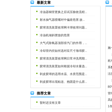
最新文章
冷油器铜管更换之后试压验收流程...
射水抽气器喷嘴对中偏差危害 故...
胶球清洗装置收球网卡球收球问题...
冷油机倾斜摆放的危害
大气式除氧器顶部排汽门的作用，...
施
冷却管内径如何选对应尺寸海绵胶...
众
胶球清洗装置收球网日常冲洗周期...
耗
胶球清洗装置如何根据冷却水量选...
系
洁
剥皮胶球的适用水温、水质范围是...
热
剥皮胶球出现粘连、抱团是什么原...
8
推荐文章
管
高
暂时还没有文章
1