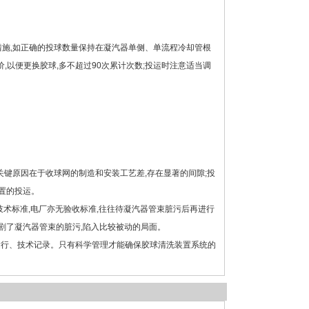
措施,如正确的投球数量保持在凝汽器单侧、单流程冷却管根
,以便更换胶球,多不超过90次累计次数;投运时注意适当调
关键原因在于收球网的制造和安装工艺差,存在显著的间隙;投
置的投运。
术标准,电厂亦无验收标准,往往待凝汽器管束脏污后再进行
剧了凝汽器管束的脏污,陷入比较被动的局面。
全运行、技术记录。只有科学管理才能确保胶球清洗装置系统的