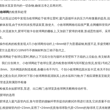
清除水室及管内的一切杂物,确保洁净之后再封闭。
收球网
的检查和处理
次投运过程中发现当收球网处于收球位置时,凝汽器循环水的压力均有微量的提高,说
体发现,由于长时间未投用该装置,致使大、小收球网网格结垢很严重,在网栅和管筒
小,水流速加大,胶球可能卡在收球网的栅板上,又加剧了胶球的堵塞,形成恶性循环。
垢。
作机构的检查发现,4只小收球网传动杆上<8mm销子为普通碳钢,刚度不足,常疲劳
理方法是用1Cr18Ni9Ti不锈钢材料加工销子取代之。
球网处于收球位置时,网的上下沿应分别与循环水管壁和下方箱的上沿贴合,有文献表
。我们分别将大、小收球网处于收球位置,进内检查收球网与筒环配合情况,发现1号机乙
18mm。另外网面的制造粗糙,条栅分布不均匀。个别小收球网也因水垢卡涩,有关不
,使之配合良好,同时对下部小收球网彻底清除其上的水垢和污物,作了相应调整直至能
.4管道及附属部件检修
修其余如胶球泵,泵进、出口阀门,收球室及收球网关断阀传动杆等。
.5胶球的选用
球进入凝汽器管内后,靠与管壁的接触环带所提供的擦拭作用进行清洗,它的质量不但
运,根据铜管内径<23mm,采用了<24mm优质海绵球取代原<25mm的海绵球,它