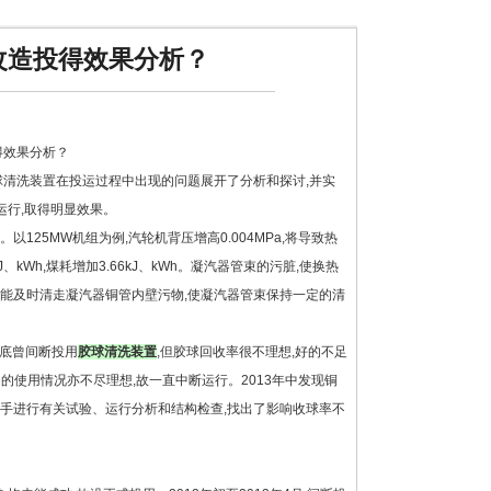
改造投得效果分析？
得效果分析？
球清洗装置在投运过程中出现的问题展开了分析和探讨,并实
运行,取得明显效果。
25MW机组为例,汽轮机背压增高0.004MPa,将导致热
kJ、kWh,煤耗增加3.66kJ、kWh。凝汽器管束的污脏,使换热
,能及时清走凝汽器铜管内壁污物,使凝汽器管束保持一定的清
年底曾间断投用
胶球清洗装置
,但胶球回收率很不理想,好的不足
的使用情况亦不尽理想,故一直中断运行。2013年中发现铜
着手进行有关试验、运行分析和结构检查,找出了影响收球率不