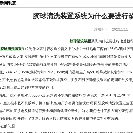
新闻动态
胶球清洗装置系统为什么要进行
发布时间：2023/12/1
胶球清洗装置
系统为什么要进行改造投
胶球清洗装置
系统为什么要进行改造投得效果分析？针对热电厂两台125MW机组胶
一系列改造方案,实践表明,施行的方案是可行而有效的,成功地将4套胶球清洗装置投入
所周知,保持凝汽器较高的真空和较小的端差,是提高机组循环热效率的主要方法之一。以1
增加244.5kJ、kWh,煤耗增加9.70g、kWh;凝汽器端差升高5℃,将导致热耗增加95.12
数变小,使传热端差加大和恶化了凝汽器真空。实践表明,胶球清洗装置的定期正常投用
度,对防止结垢起到非常重要的作用。
电厂投产初期对此认识不足,认为循环水为闭路循环,水源较为干净,2011年至2013
0%,差的根本收不到胶球。据了解,其他电厂亦有类似情况出现,同型胶球清洗装置在全国
结垢严重,直接危及机组运行安全和影响机组经济性。为此,我们进行了多方面的研究,
的关键因素,并进行了改造。经再次投运结果表明,改造和措施是成功和有效的。
存在的问题