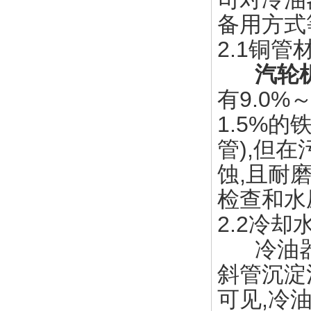
备用方式
2.1铜管
汽轮
有9.0%
1.5%的
管),但
蚀,且耐
检查和水
2.2冷却
冷油器的
斜管沉淀
可见,冷