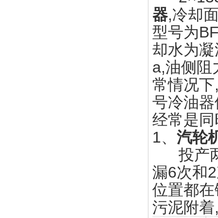
器
,冷却面
型号为BFe
却水为凝
a,油侧阻
常情况下
号冷油器
经常是同
1、
汽轮
投产两年
漏6次和
位置都在
污泥附着