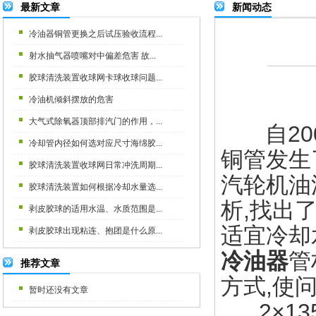
最新文章
新闻动态
冷油器铜管更换之后试压验收流程...
射水抽气器喷嘴对中偏差危害 故...
胶球清洗装置收球网卡球收球问题...
冷油机倾斜摆放的危害
大气式除氧器顶部排汽门的作用，...
自200
冷却管内径如何选对应尺寸海绵胶...
铜管发生
胶球清洗装置收球网日常冲洗周期...
汽轮机油
胶球清洗装置如何根据冷却水量选...
析,找出
剥皮胶球的适用水温、水质范围是...
适宜冷却水
剥皮胶球出现粘连、抱团是什么原...
冷油器
管
推荐文章
方式,使
暂时还没有文章
2×135