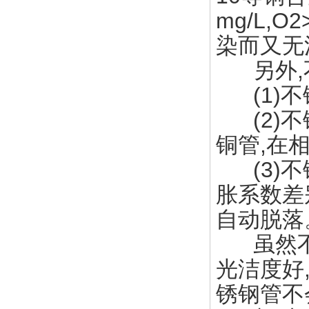
mg/L,O
染而又无
另外,不
(1)不
(2)不
铜管,在
(3)不
胀系数差
自动脱落
虽然不锈
光洁度好
锈钢管不