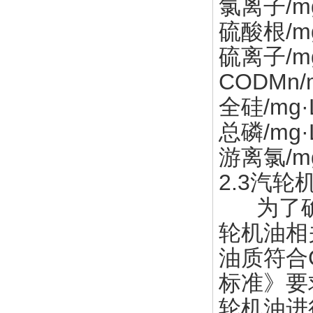
氯离子/mg
硫酸根/mg
硫离子/mg·
CODMn/m
全硅/mg·
总磷/mg·L
游离氯/mg·
2.3汽轮
为了确定
轮机油相
油质符合G
标准》要
轮机油进