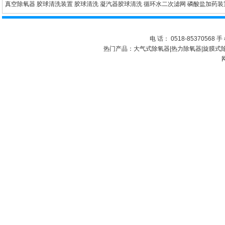
真空除氧器
胶球清洗装置
胶球清洗
凝汽器胶球清洗
循环水二次滤网
磷酸盐加药装
电 话： 0518-85370568 手 
热门产品：
大气式除氧器
|
热力除氧器
|
旋膜式