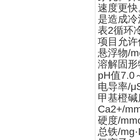
速度更快
是造成冷
表2循环
项目允许
悬浮物/mg
溶解固形物/
pH值7.0～
电导率/μS
甲基橙碱度/
Ca2+/mm
硬度/mmol
总铁/mg·L