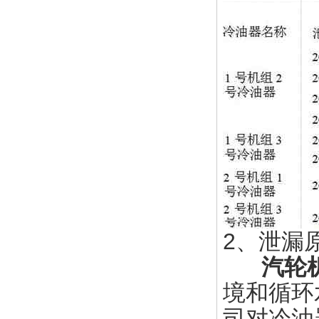
2、泄漏
汽轮
境和循环
司对冷油