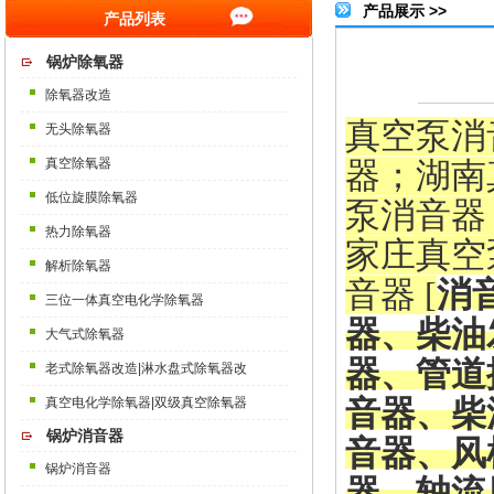
产品展示 >>
产品列表
锅炉除氧器
除氧器改造
真空泵消
无头除氧器
真空除氧器
器
；湖南
低位旋膜除氧器
泵消音器
热力除氧器
家庄
真空
解析除氧器
音器
[
消
三位一体真空电化学除氧器
器、柴油
大气式除氧器
器、管道
老式除氧器改造|淋水盘式除氧器改
真空电化学除氧器|双级真空除氧器
音器、柴
锅炉消音器
音器、风
锅炉消音器
器、轴流