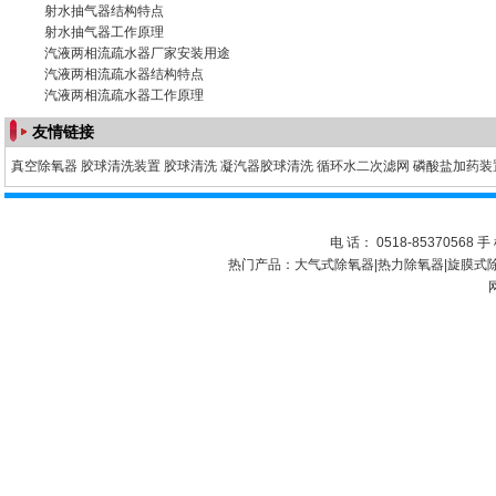
射水抽气器
结构特点
射水抽气器工作原理
汽液两相流疏水器厂家
安装用途
汽液两相流疏水器
结构特点
汽液两相流疏水器工作原理
友情链接
真空除氧器
胶球清洗装置
胶球清洗
凝汽器胶球清洗
循环水二次滤网
磷酸盐加药装
电 话： 0518-85370568 手 
热门产品：
大气式除氧器
|
热力除氧器
|
旋膜式