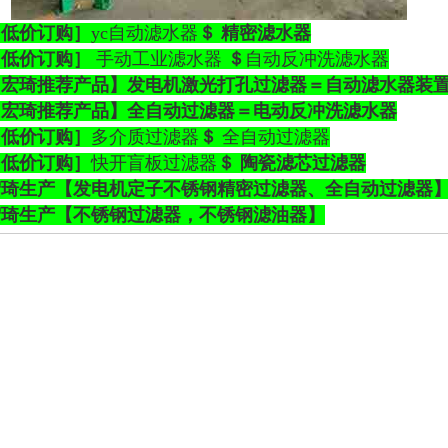
［低价
订购］
yc
自动滤水器
＄
精密滤水器
［低价
订购］
手动
工业
滤水器
＄
自动反冲洗滤水器
【宏琦推荐产品】
发电机激光打孔过滤器
＝
自动滤水器装
【宏琦推荐产品】
全自动过滤器
＝
电动反冲洗滤水器
［低价
订购］
多介质过滤器
＄
全自动过滤器
［低价
订购］
快开盲板过滤器
＄
陶瓷滤芯过滤器
宏琦生产【
发电机定子不锈钢精密过滤器、全自动过滤器
宏琦生产【
不锈钢过滤器，不锈钢滤油器
】