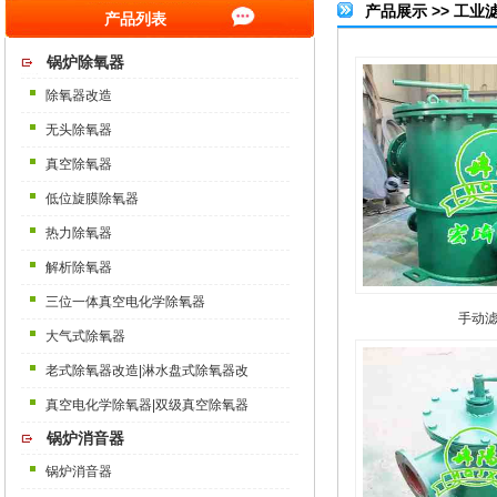
产品展示 >> 工业
产品列表
锅炉除氧器
除氧器改造
无头除氧器
真空除氧器
低位旋膜除氧器
热力除氧器
解析除氧器
三位一体真空电化学除氧器
手动
大气式除氧器
老式除氧器改造|淋水盘式除氧器改
真空电化学除氧器|双级真空除氧器
锅炉消音器
锅炉消音器