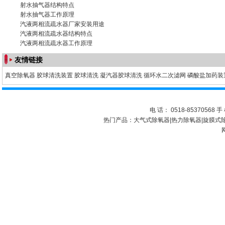
射水抽气器
结构特点
射水抽气器工作原理
汽液两相流疏水器厂家
安装用途
汽液两相流疏水器
结构特点
汽液两相流疏水器工作原理
友情链接
真空除氧器
胶球清洗装置
胶球清洗
凝汽器胶球清洗
循环水二次滤网
磷酸盐加药装
电 话： 0518-85370568 手 
热门产品：
大气式除氧器
|
热力除氧器
|
旋膜式